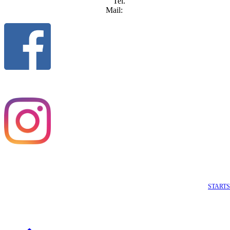
Tel.
040/608 3 1 7 3
Mail:
info@srs-riedel.de
STARTS