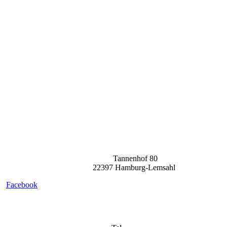
Der Weg lohnt sich!
Tannenhof 80
22397 Hamburg-Lemsahl
Facebook
Ihr direkter Draht!